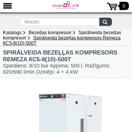
0
AIZVĒRT
LV
Meklēt:
Katalogs
Bezeļļas kompresori
Spirālveida bezeļļas
Virzuļu gaisa kompresori (69)
kompresori
Spirālveida bezeļļas kompresors Remeza
КС5-8(10)-500Т
Skrūves kompresori (154)
SPIRĀLVEIDA BEZEĻĻAS KOMPRESORS
REMEZA КС5-8(10)-500Т
Bezeļļas kompresori (81)
Spiediens: 8/10 bar Apjoma: 500 l. Ražīgums:
820/690 l/min Dzinējs: 4 + 4 kW
Gaisa sausinātāji (50)
Gaisa Resīveri (gaisa tvertnes) (4)
Gaisa pūtēji (35)
Vakuuma sūkņi un Blakuskanālu
tipa pūtēji (53)
Filtri (16)