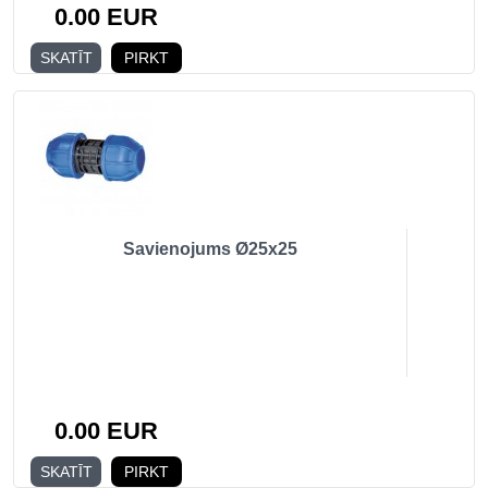
0.00 EUR
Dīzeļkompresori ()
SKATĪT
PIRKT
Rezerves daļas (11)
Speciālie kompresori ()
Smilšu Strūklas (24)
Pneimatiskie instrumenti (81)
Savienojums Ø25х25
Lietoti kompresori (16)
Ģeneratori ()
Elektrodzinēji (9)
0.00 EUR
SKATĪT
PIRKT