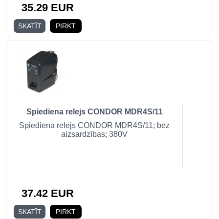
35.29 EUR
Dīzeļkompresori ()
SKATĪT
PIRKT
Rezerves daļas (11)
Speciālie kompresori ()
Smilšu Strūklas (24)
Pneimatiskie instrumenti (81)
Spiediena relejs CONDOR MDR4S/11
Spiediena relejs CONDOR MDR4S/11; bez
Lietoti kompresori (16)
aizsardzības; 380V
Ģeneratori ()
Elektrodzinēji (9)
37.42 EUR
SKATĪT
PIRKT