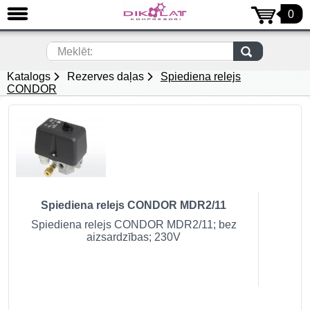
0
AIZVĒRT
LV
Meklēt:
Katalogs
Rezerves daļas
Spiediena relejs
Virzuļu gaisa kompresori (69)
CONDOR
Skrūves kompresori (154)
Bezeļļas kompresori (81)
Gaisa sausinātāji (50)
Gaisa Resīveri (gaisa tvertnes) (4)
Spiediena relejs CONDOR MDR2/11
Spiediena relejs CONDOR MDR2/11; bez
Gaisa pūtēji (35)
aizsardzības; 230V
Vakuuma sūkņi un Blakuskanālu
tipa pūtēji (53)
Filtri (16)